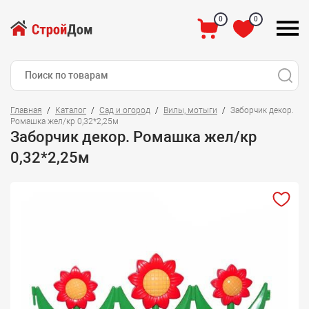
0
0
Главная
Каталог
Сад и огород
Вилы, мотыги
Заборчик декор.
Ромашка жел/кр 0,32*2,25м
Заборчик декор. Ромашка жел/кр
0,32*2,25м