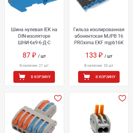
Шина нулевая IEK на
Гильза изолированная
DIN-изоляторе
абонентская MJPB 16
ШНИ-6х9-6-Д-С
PROxima EKF mjpb16К
87 ₽
133 ₽
/ шт
/ шт
В наличии: 21 шт
В наличии: 20 шт
В КОРЗИНУ
В КОРЗИНУ