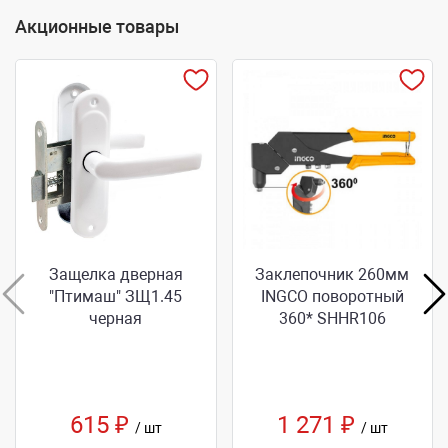
Акционные товары
Защелка дверная
Заклепочник 260мм
"Птимаш" ЗЩ1.45
INGCO поворотный
черная
360* SHHR106
615 ₽
1 271 ₽
/ шт
/ шт