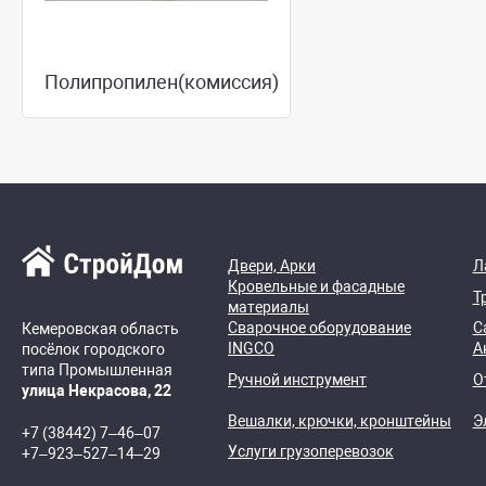
Полипропилен(комиссия)
Двери, Арки
Л
Кровельные и фасадные
Т
материалы
Сварочное оборудование
С
Кемеровская область
INGCO
А
посёлок городского
типа Промышленная
Ручной инструмент
О
улица Некрасова, 22
Вешалки, крючки, кронштейны
Э
+7 (38442) 7‒46‒07
Услуги грузоперевозок
+7‒923‒527‒14‒29