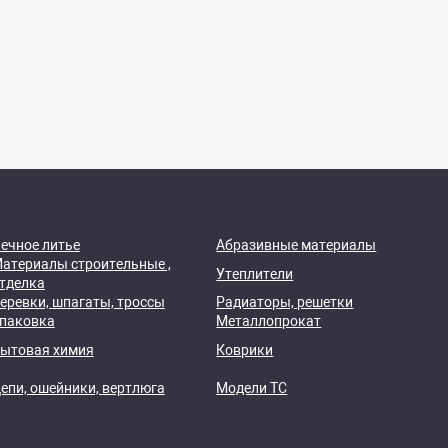
ечное литье
Абразивные материалы
атериалы строительные ,
Утеплители
тделка
еревки, шпагаты, троссы
Радиаторы, решетки
паковка
Металлопрокат
ытовая химия
Коврики
епи, ошейники, вертлюга
Модели ТС