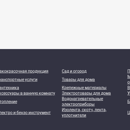
акокрасочная продукция
Сад и огород
П
М
ранспортные услуги
Товары для дома
о
антехника
Крепежные материалы
В
ксессуары в ванную комнату
Электротовары для дома
У
Водонагревательные
топление
Б
электроприборы
Изолента, скотч, лента,
лектро и бензо инструмент
Ц
уплотнители