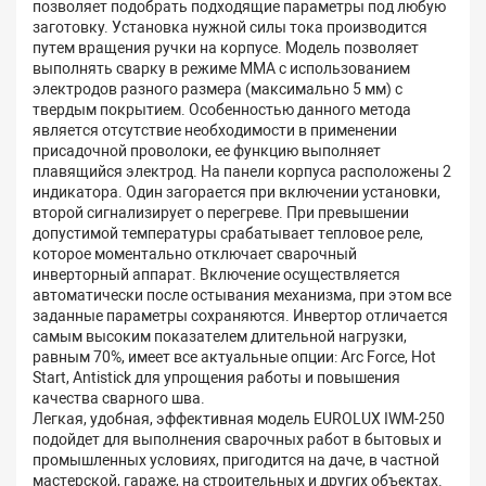
позволяет подобрать подходящие параметры под любую
заготовку. Установка нужной силы тока производится
путем вращения ручки на корпусе. Модель позволяет
выполнять сварку в режиме ММА с использованием
электродов разного размера (максимально 5 мм) с
твердым покрытием. Особенностью данного метода
является отсутствие необходимости в применении
присадочной проволоки, ее функцию выполняет
плавящийся электрод. На панели корпуса расположены 2
индикатора. Один загорается при включении установки,
второй сигнализирует о перегреве. При превышении
допустимой температуры срабатывает тепловое реле,
которое моментально отключает сварочный
инверторный аппарат. Включение осуществляется
автоматически после остывания механизма, при этом все
заданные параметры сохраняются. Инвертор отличается
самым высоким показателем длительной нагрузки,
равным 70%, имеет все актуальные опции: Arc Force, Hot
Start, Antistick для упрощения работы и повышения
качества сварного шва.
Легкая, удобная, эффективная модель EUROLUX IWM-250
подойдет для выполнения сварочных работ в бытовых и
промышленных условиях, пригодится на даче, в частной
мастерской, гараже, на строительных и других объектах.