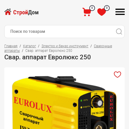
0
0
Главная
Каталог
Электро и бензо инструмент
Сварочные
аппараты
Свар. аппарат Евролюкс 250
Свар. аппарат Евролюкс 250