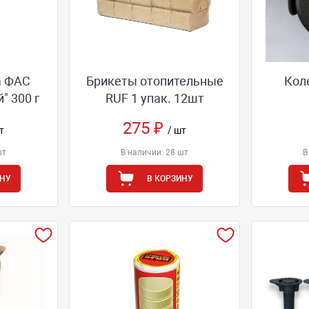
а ФАС
Брикеты отопительные
Кол
" 300 г
RUF 1 упак. 12шт
275 ₽
т
/ шт
шт
В наличии: 28 шт
В
ИНУ
В КОРЗИНУ