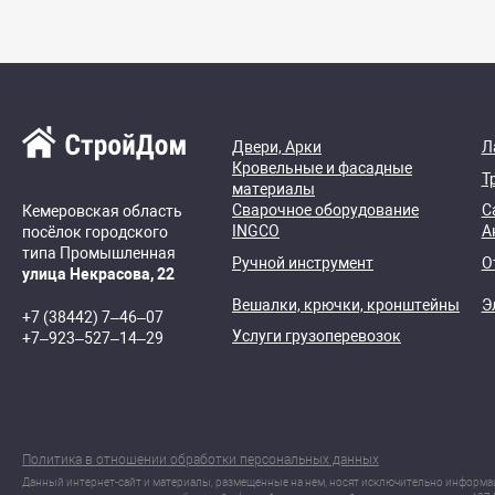
Двери, Арки
Л
Кровельные и фасадные
Т
материалы
Сварочное оборудование
С
Кемеровская область
INGCO
А
посёлок городского
типа Промышленная
Ручной инструмент
О
улица Некрасова, 22
Вешалки, крючки, кронштейны
Э
+7 (38442) 7‒46‒07
Услуги грузоперевозок
+7‒923‒527‒14‒29
Политика в отношении обработки персональных данных
Данный интернет-сайт и материалы, размещенные на нем, носят исключительно информа