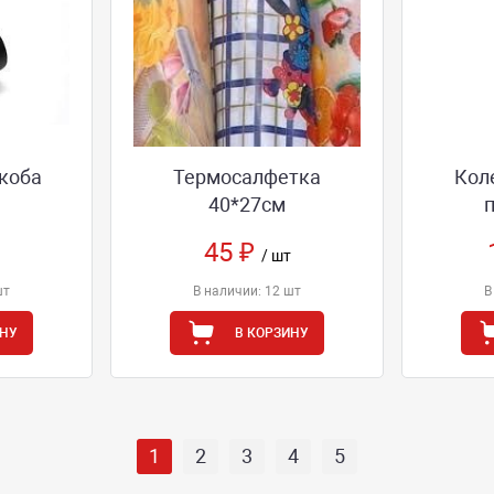
скоба
Термосалфетка
Кол
40*27см
45 ₽
/ шт
шт
В наличии: 12 шт
В
ИНУ
В КОРЗИНУ
1
2
3
4
5