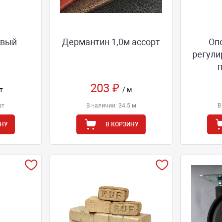
овый
Дермантин 1,0м ассорт
Оп
регули
203 ₽
т
/ м
шт
В наличии: 34.5 м
В
ИНУ
В КОРЗИНУ