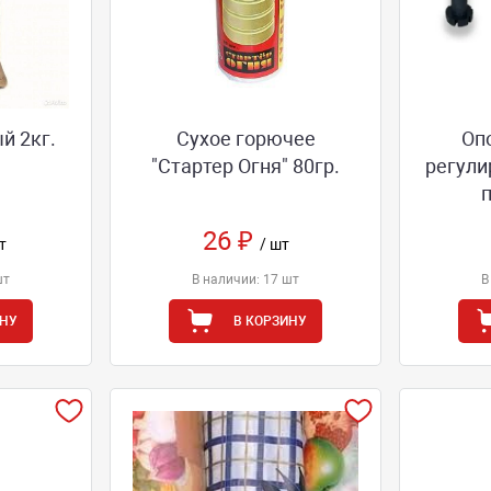
й 2кг.
Сухое горючее
Оп
"Стартер Огня" 80гр.
регули
26 ₽
т
/ шт
шт
В наличии: 17 шт
В
ИНУ
В КОРЗИНУ