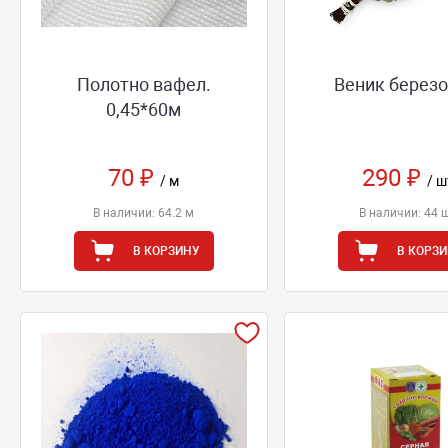
Полотно вафел.
Веник берез
0,45*60м
70 ₽
290 ₽
/ м
/ ш
В наличии: 64.2 м
В наличии: 44 
В КОРЗИНУ
В КОРЗ