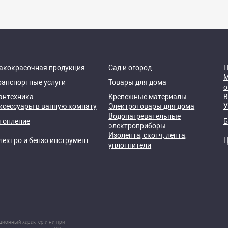
акокрасочная продукция
Сад и огород
П
М
ранспортные услуги
Товары для дома
о
антехника
Крепежные материалы
В
ксессуары в ванную комнату
Электротовары для дома
У
Водонагревательные
топление
Б
электроприборы
Изолента, скотч, лента,
лектро и бензо инструмент
Ц
уплотнители
ционный характер и ни при