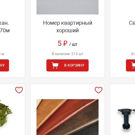
кан.
Номер квартирный
С
/70м
хороший
5 ₽
/ шт
5 м
В наличии: 213 шт
В 
ИНУ
В КОРЗИНУ