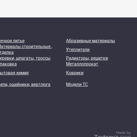
ечное литье
Абразивные материалы
атериалы строительные ,
Утеплители
тделка
еревки, шпагаты, троссы
Радиаторы, решетки
паковка
Металлопрокат
ытовая химия
Коврики
епи, ошейники, вертлюга
Модели ТС