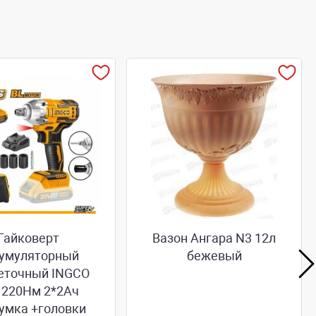
Гайковерт
Вазон Ангара N3 12л
умуляторный
бежевый
еточный INGCO
 220Hм 2*2Aч
сумка +головки