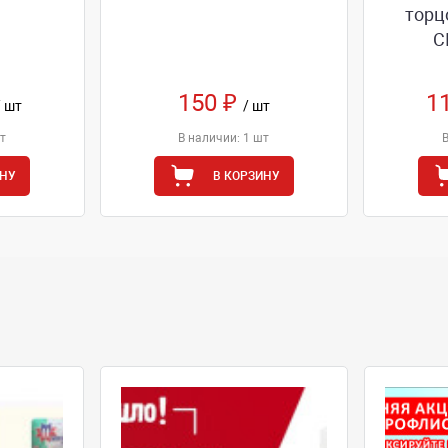
торц
C
150 ₽
1
/ шт
/ шт
т
В наличии: 1 шт
ИНУ
В КОРЗИНУ