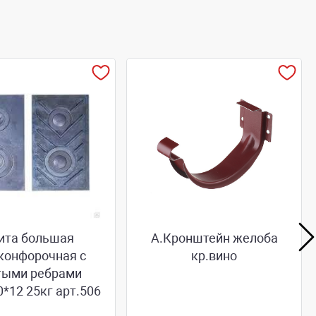
ита большая
А.Кронштейн желоба
конфорочная с
кр.вино
тыми ребрами
*12 25кг арт.506