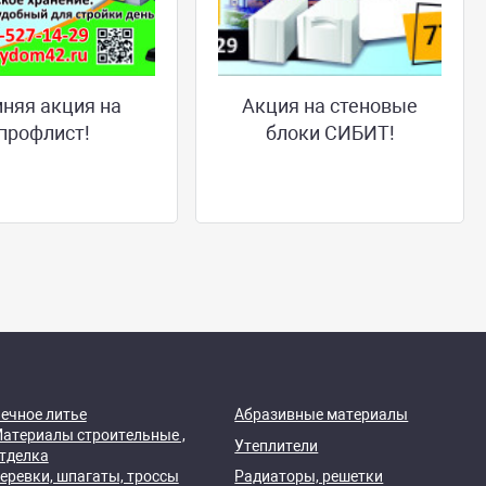
няя акция на
Акция на стеновые
профлист!
блоки СИБИТ!
ечное литье
Абразивные материалы
атериалы строительные ,
Утеплители
тделка
еревки, шпагаты, троссы
Радиаторы, решетки