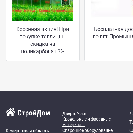
Весенняя акция! При
Бесплатная до
покупке теплицы -
по пгт.Промыш
скидка на
поликарбонат 3%
Двери, Арки
Л
Кровельные и фасадные
Т
материалы
Сварочное оборудование
С
Кемеровская область