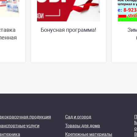
ставка
Бонусная программа!
Зим
ленная
акокрасочная продукция
Сад и огород
П
М
ранспортные услуги
Товары для дома
о
антехника
Крепежные материалы
В