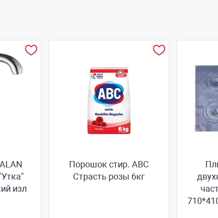
KALAN
Порошок стир. АВС
Пл
"Утка"
Страсть розы 6кг
двух
ий изл
час
710*410