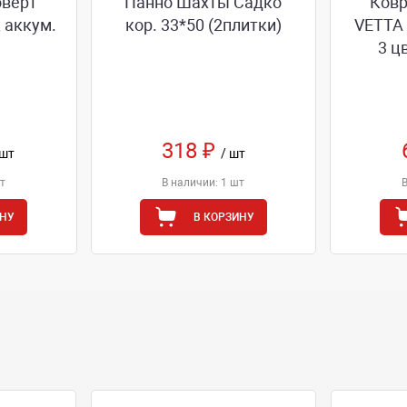
оверт
Панно Шахты Садко
Ковр
 аккум.
кор. 33*50 (2плитки)
VETTA
3 ц
318 ₽
 шт
/ шт
т
В наличии: 1 шт
ИНУ
В КОРЗИНУ