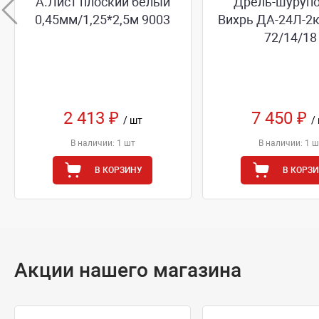
А.Лист плоский белый
Дрель-шуруп
0,45мм/1,25*2,5м 9003
Вихрь ДА-24Л-2к
72/14/18
2 413 ₽
7 450 ₽
/ шт
/
В наличии: 1 шт
В наличии: 1 ш
В КОРЗИНУ
В КОРЗ
Акции нашего магазина