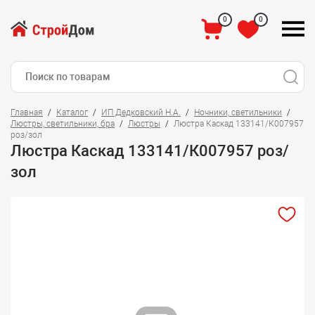
0
0
Главная
Каталог
ИП Дедковский Н.А.
Ночники, светильники
Люстры, светильники, бра
Люстры
Люстра Каскад 133141/К007957
роз/зол
Люстра Каскад 133141/К007957 роз/
зол