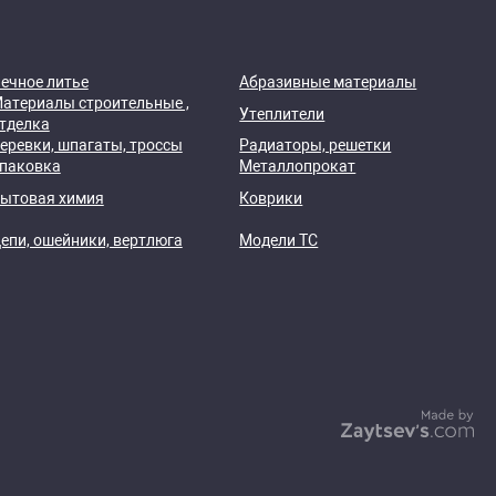
ечное литье
Абразивные материалы
атериалы строительные ,
Утеплители
тделка
еревки, шпагаты, троссы
Радиаторы, решетки
паковка
Металлопрокат
ытовая химия
Коврики
епи, ошейники, вертлюга
Модели ТС