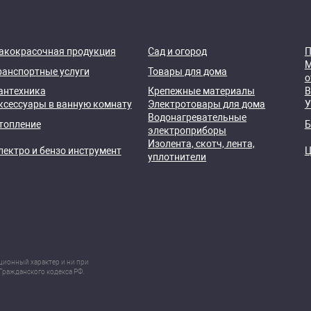
акокрасочная продукция
Сад и огород
П
М
ранспортные услуги
Товары для дома
о
антехника
Крепежные материалы
В
ксессуары в ванную комнату
Электротовары для дома
У
Водонагревательные
топление
Б
электроприборы
Изолента, скотч, лента,
лектро и бензо инструмент
Ц
уплотнители
ционный характер и ни при
Гражданского кодекса РФ.