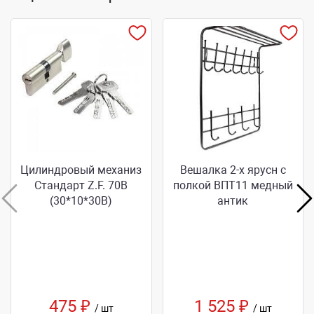
Цилиндровый механиз
Вешалка 2-х ярусн с
Стандарт Z.F. 70В
полкой BПT11 медный
(30*10*30В)
антик
475 ₽
1 525 ₽
/ шт
/ шт