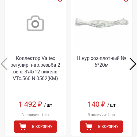
Коллектор Valtec
Шнур хоз-плотный №
регулир. нар.резьба 2
6*20м
вых. 3\4х12 никель
VТс.560 N 0502(КМ)
1 492 ₽
140 ₽
/ шт
/ шт
В наличии: 1 шт
В наличии: 1 шт
В КОРЗИНУ
В КОРЗИНУ