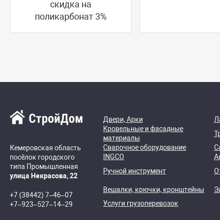
скидка на
поликарбонат 3%
Двери, Арки
Л
Кровельные и фасадные
Т
материалы
Сварочное оборудование
С
Кемеровская область
INGCO
А
посёлок городского
типа Промышленная
Ручной инструмент
О
улица Некрасова, 22
Вешалки, крючки, кронштейны
Э
+7 (38442) 7‒46‒07
Услуги грузоперевозок
+7‒923‒527‒14‒29