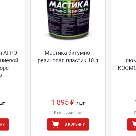
я АГРО
Мастика битумно-
иниевой
резиновая пластик 10 л
люм
боре
КОСМОС
м
1 895 ₽
 шт
/ шт
т
В наличии: 1 шт
ИНУ
В КОРЗИНУ