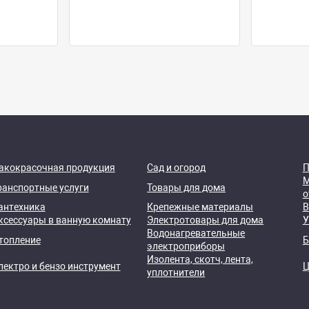
акокрасочная продукция
Сад и огород
П
М
ранспортные услуги
Товары для дома
о
антехника
Крепежные материалы
В
ксессуары в ванную комнату
Электротовары для дома
У
Водонагревательные
топление
Б
электроприборы
Изолента, скотч, лента,
лектро и бензо инструмент
Ц
уплотнители