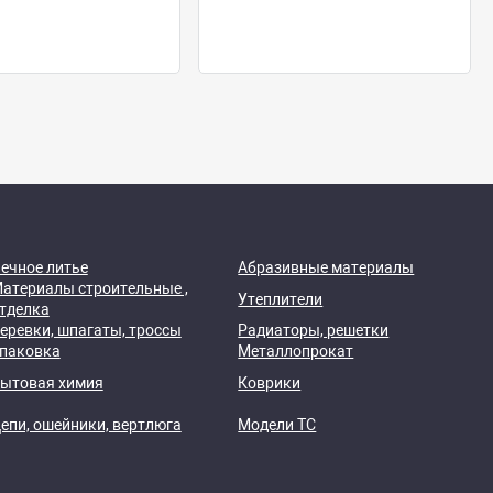
ечное литье
Абразивные материалы
атериалы строительные ,
Утеплители
тделка
еревки, шпагаты, троссы
Радиаторы, решетки
паковка
Металлопрокат
ытовая химия
Коврики
епи, ошейники, вертлюга
Модели ТС