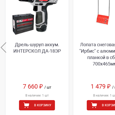
Дрель-шуруп аккум.
Лопата снегова
ИНТЕРСКОЛ ДА-18ЭР
"Ирбис" с алюм
планкой в с
700х465м
7 660 ₽
1 479 ₽
/ шт
/
В наличии: 1 шт
В наличии: 1 ш
В КОРЗИНУ
В КОРЗ