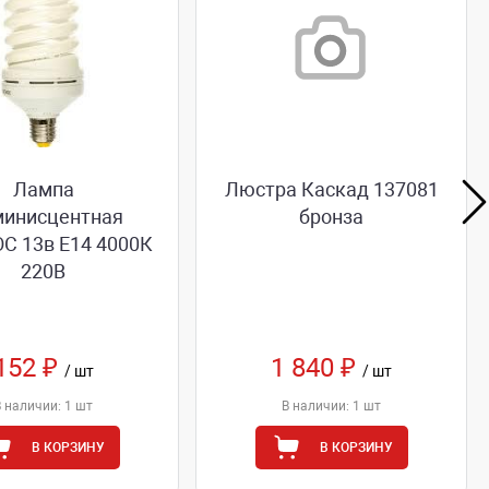
Лампа
Люстра Каскад 137081
инисцентная
бронза
 13в Е14 4000К
220В
152 ₽
1 840 ₽
/ шт
/ шт
В наличии: 1 шт
В наличии: 1 шт
В КОРЗИНУ
В КОРЗИНУ