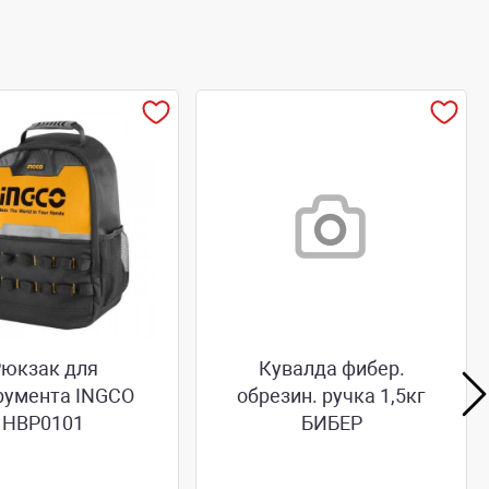
юкзак для
Кувалда фибер.
румента INGCO
обрезин. ручка 1,5кг
НВР0101
БИБЕР