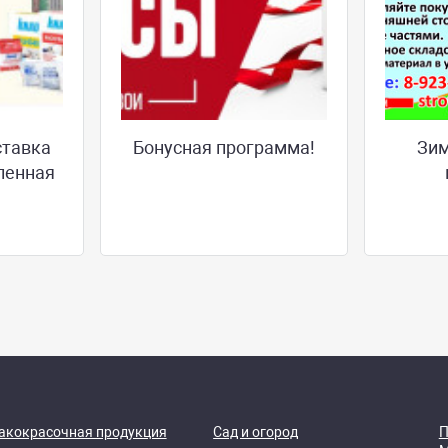
ставка
Бонусная программа!
Зим
ленная
акокрасочная продукция
Сад и огород
П