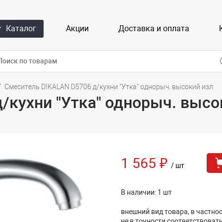
Каталог
Акции
Доставка и оплата
Смеситель DIKALAN D5706 д/кухни "Утка" однорыч. высокий изл
/кухни "Утка" однорыч. высо
1 565 ₽
/ шт
В наличии: 1 шт
внешний вид товара, в частнос
не в точности соответствоват