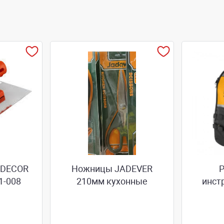
 DЕCOR
Ножницы JADEVER
Р
1-008
210мм кухонные
инст