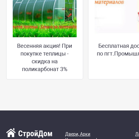
Весенняя акция! При
Бесплатная до
покупке теплицы -
по пгт.Промыш
скидка на
поликарбонат 3%
Двери, Арки
Л