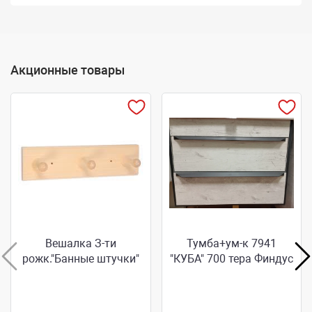
Акционные товары
Вешалка З-ти
Тумба+ум-к 7941
рожк."Банные штучки"
"КУБА" 700 тера Финдус