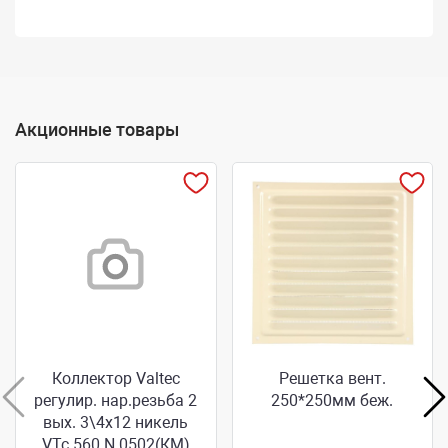
Акционные товары
Коллектор Valtec
Решетка вент.
регулир. нар.резьба 2
250*250мм беж.
вых. 3\4х12 никель
VТс.560 N 0502(КМ)