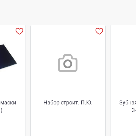
/маски
Набор строит. П.Ю.
Зубна
)
3