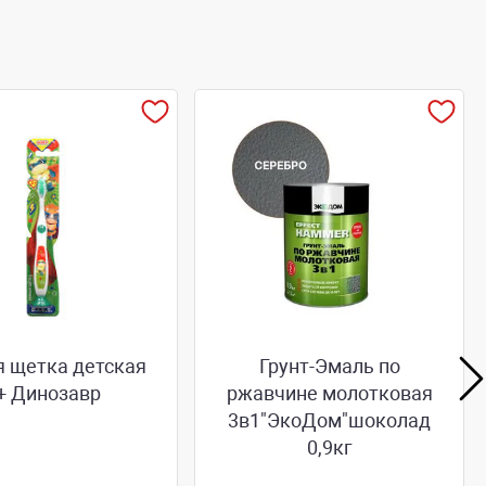
я щетка детская
Грунт-Эмаль по
+ Динозавр
ржавчине молотковая
3в1"ЭкоДом"шоколад
0,9кг