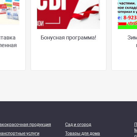
ставка
Бонусная программа!
Зим
ленная
акокрасочная продукция
Сад и огород
П
М
ранспортные услуги
Товары для дома
о