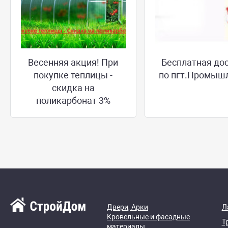
Весенняя акция! При
Бесплатная до
покупке теплицы -
по пгт.Промыш
скидка на
поликарбонат 3%
Двери, Арки
Л
Кровельные и фасадные
Т
материалы