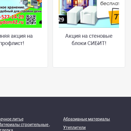
няя акция на
Акция на стеновые
профлист!
блоки СИБИТ!
ечное литье
Абразивные материалы
атериалы строительные ,
Утеплители
тделка