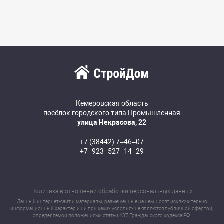
Кемеровская область
посёлок городского типа Промышленная
улица Некрасова, 22
+7 (38442) 7‒46‒07
+7‒923‒527‒14‒29
Политика в отношении обработки персональных данных
Данный интернет-сайт и материалы, размещенные на нем, носят исключительно
информационный характер и ни при каких условиях не являются публичной офертой,
определяемой положениями статьи 437 Гражданского кодекса РФ.