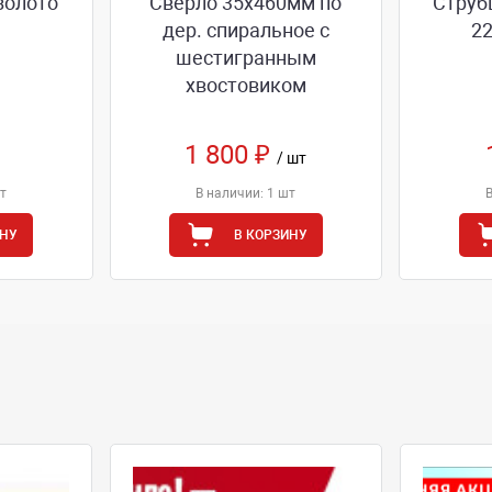
 золото
Сверло 35х460мм по
Струб
дер. спиральное с
2
шестигранным
хвостовиком
1 800 ₽
/ шт
т
В наличии: 1 шт
ИНУ
В КОРЗИНУ