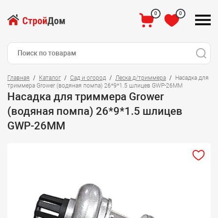
0
0
Главная
Каталог
Сад и огород
Леска д/триммера
Насадка для
триммера Grower (водяная помпа) 26*9*1.5 шлицев GWP-26MM
Насадка для триммера Grower
(водяная помпа) 26*9*1.5 шлицев
GWP-26MM