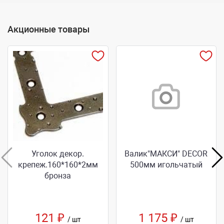
Акционные товары
Уголок декор.
Валик"МАКСИ" DECOR
крепеж.160*160*2мм
500мм игольчатый
бронза
121 ₽
1 175 ₽
/ шт
/ шт