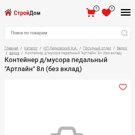
0
0
Главная
Каталог
ИП Дедковский Н.А.
Посудный отдел
Ведро
ведра
Контейнер д/мусора педальный "Артлайн" 8л (без вклад)
Контейнер д/мусора педальный
"Артлайн" 8л (без вклад)