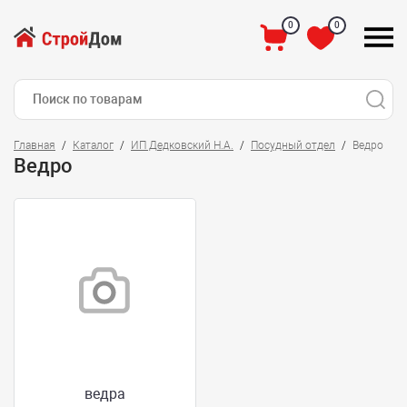
0
0
Главная
Каталог
ИП Дедковский Н.А.
Посудный отдел
Ведро
Ведро
ведра