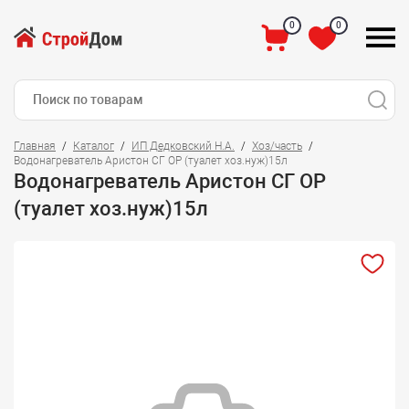
0
0
Главная
Каталог
ИП Дедковский Н.А.
Хоз/часть
Водонагреватель Аристон СГ ОР (туалет хоз.нуж)15л
Водонагреватель Аристон СГ ОР
(туалет хоз.нуж)15л