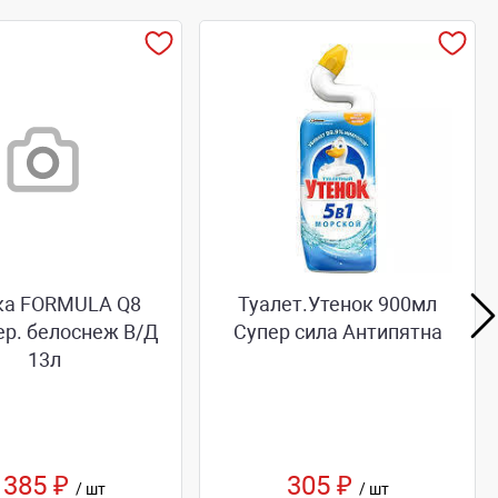
ка FORMULA Q8
Туалет.Утенок 900мл
ер. белоснеж В/Д
Супер сила Антипятна
13л
 385 ₽
305 ₽
/ шт
/ шт