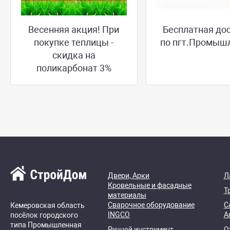
Весенняя акция! При
Бесплатная до
покупке теплицы -
по пгт.Промыш
скидка на
поликарбонат 3%
Двери, Арки
Л
Кровельные и фасадные
Т
материалы
Сварочное оборудование
С
Кемеровская область
INGCO
А
посёлок городского
типа Промышленная
Ручной инструмент
О