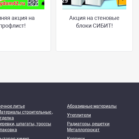
няя акция на
Акция на стеновые
профлист!
блоки СИБИТ!
ечное литье
Абразивные материалы
атериалы строительные ,
Утеплители
тделка
еревки, шпагаты, троссы
Радиаторы, решетки
паковка
Металлопрокат
ытовая химия
Коврики