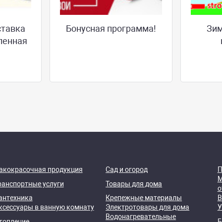
ставка
Бонусная программа!
Зим
ленная
акокрасочная продукция
Сад и огород
П
М
ранспортные услуги
Товары для дома
о
антехника
Крепежные материалы
В
ксессуары в ванную комнату
Электротовары для дома
У
Водонагревательные
топление
Б