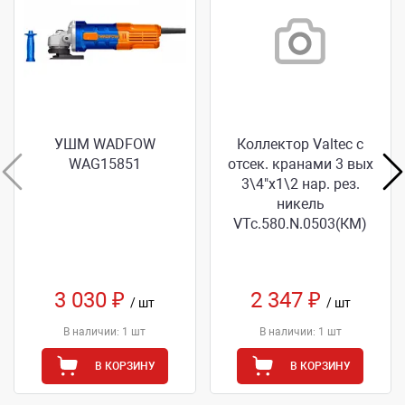
УШМ WADFOW
Коллектор Valtec с
WAG15851
отсек. кранами 3 вых
3\4"х1\2 нар. рез.
никель
VТс.580.N.0503(КМ)
3 030 ₽
2 347 ₽
/ шт
/ шт
В наличии: 1 шт
В наличии: 1 шт
В КОРЗИНУ
В КОРЗИНУ