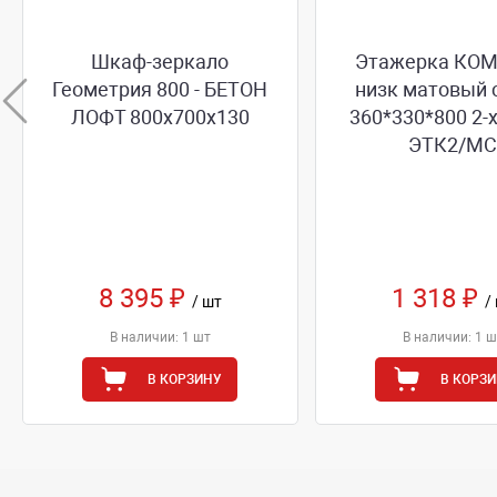
Шкаф-зеркало
Этажерка КО
Геометрия 800 - БЕТОН
низк матовый 
ЛОФТ 800х700х130
360*330*800 2-
ЭТК2/М
8 395 ₽
1 318 ₽
/ шт
/
В наличии: 1 шт
В наличии: 1 ш
В КОРЗИНУ
В КОРЗ