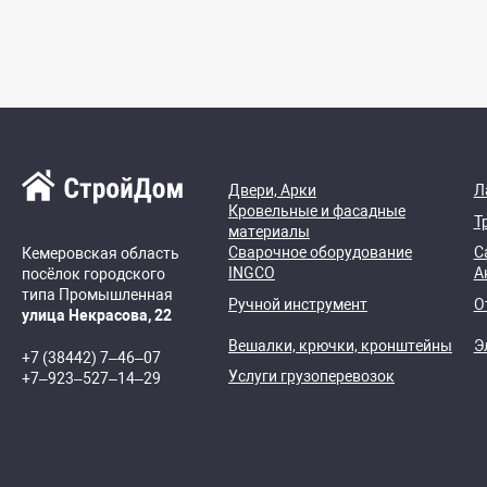
Двери, Арки
Л
Кровельные и фасадные
Т
материалы
Сварочное оборудование
С
Кемеровская область
INGCO
А
посёлок городского
типа Промышленная
Ручной инструмент
О
улица Некрасова, 22
Вешалки, крючки, кронштейны
Э
+7 (38442) 7‒46‒07
Услуги грузоперевозок
+7‒923‒527‒14‒29