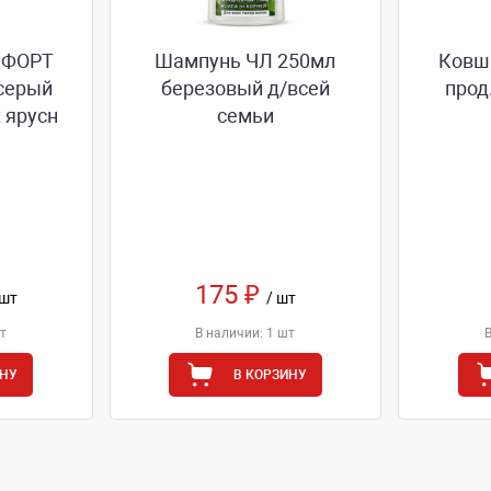
МФОРТ
Шампунь ЧЛ 250мл
Ковш 
серый
березовый д/всей
прод
х ярусн
семьи
С
175 ₽
 шт
/ шт
т
В наличии: 1 шт
ИНУ
В КОРЗИНУ