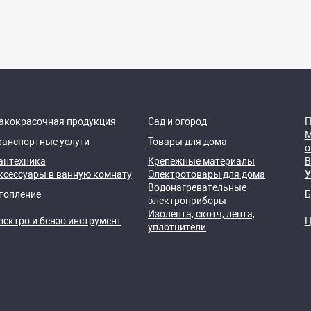
акокрасочная продукция
Сад и огород
П
М
ранспортные услуги
Товары для дома
о
антехника
Крепежные материалы
В
ксессуары в ванную комнату
Электротовары для дома
У
Водонагревательные
топление
Б
электроприборы
Изолента, скотч, лента,
лектро и бензо инструмент
Ц
уплотнители