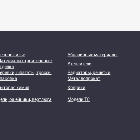
ечное литье
Абразивные материалы
атериалы строительные ,
Утеплители
тделка
еревки, шпагаты, троссы
Радиаторы, решетки
паковка
Металлопрокат
ытовая химия
Коврики
епи, ошейники, вертлюга
Модели ТС