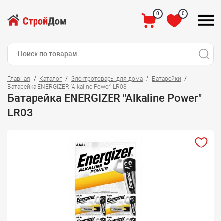
0
0
Главная
Каталог
Электротовары для дома
Батарейки
Батарейка ENERGIZER "Alkaline Power" LR03
Батарейка ENERGIZER "Alkaline Power"
LR03