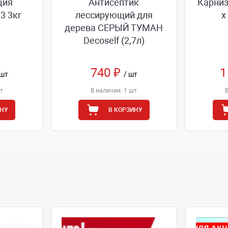
ция
Антисептик
Карниз
3 3кг
лессирующий для
х
дерева СЕРЫЙ ТУМAH
Decoself (2,7л)
740 ₽
1
 шт
/ шт
т
В наличии: 1 шт
ИНУ
В КОРЗИНУ