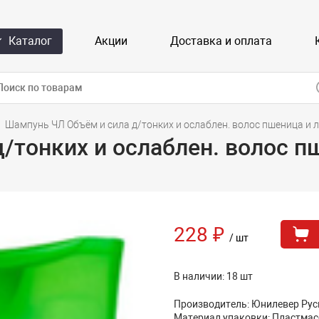
Каталог
Акции
Доставка и оплата
Шампунь ЧЛ Объём и сила д/тонких и ослаблен. волос пшеница и 
/тонких и ослаблен. волос п
228 ₽
/ шт
В наличии: 18 шт
Производитель: Юнилевер Рус
Материал упаковки: Пластмас