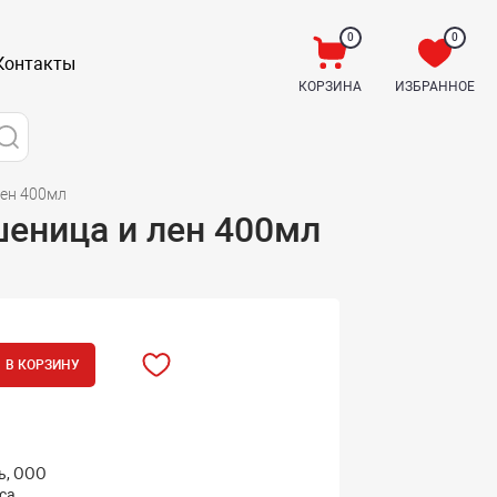
0
0
Контакты
КОРЗИНА
ИЗБРАННОЕ
лен 400мл
шеница и лен 400мл
В КОРЗИНУ
ь, ООО
са