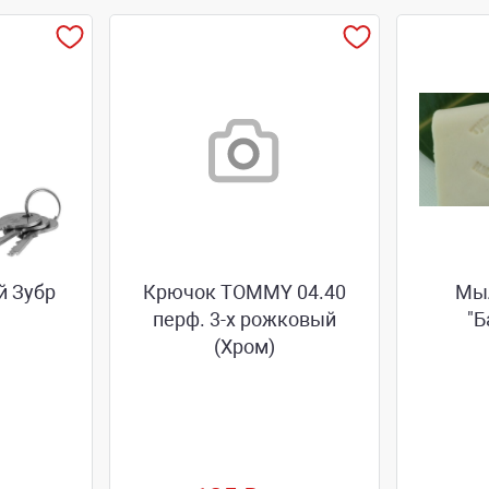
й Зубр
Крючок TOMMY 04.40
Мыл
перф. 3-х рожковый
"Б
(Хром)