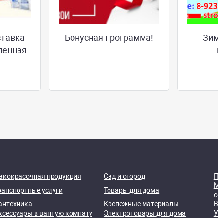
ставка
Бонусная программа!
Зим
ленная
акокрасочная продукция
Сад и огород
П
М
ранспортные услуги
Товары для дома
о
антехника
Крепежные материалы
В
ксессуары в ванную комнату
Электротовары для дома
У