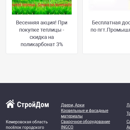
Весенняя акция! При
Бесплатная до
покупке теплицы -
по пгт.Промыш
скидка на
поликарбонат 3%
Двери, Арки
Л
Кровельные и фасадные
Т
материалы
Сварочное оборудование
С
Кемеровская область
INGCO
А
посёлок городского