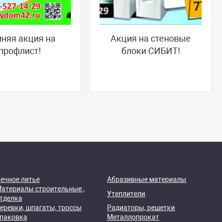
няя акция на
Акция на стеновые
профлист!
блоки СИБИТ!
ечное литье
Абразивные материалы
атериалы строительные ,
Утеплители
тделка
еревки, шпагаты, троссы
Радиаторы, решетки
паковка
Металлопрокат