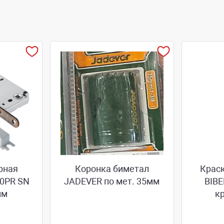
рная
Коронка биметал
Крас
0PR SN
JADEVER по мет. 35мм
BIB
мм
кр