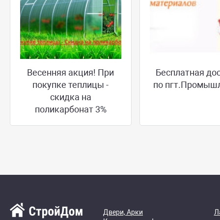
Весенняя акция! При
Бесплатная до
покупке теплицы -
по пгт.Промыш
скидка на
поликарбонат 3%
Двери, Арки
Л