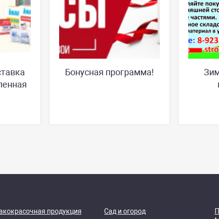
ставка
Бонусная программа!
Зим
ленная
акокрасочная продукция
Сад и огород
П