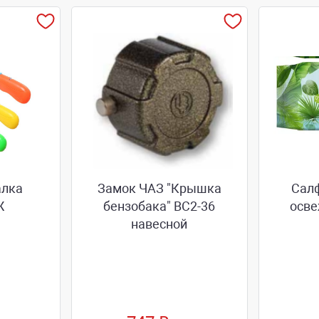
алка
Замок ЧАЗ "Крышка
Сал
Ж
бензобака" ВС2-36
осв
навесной