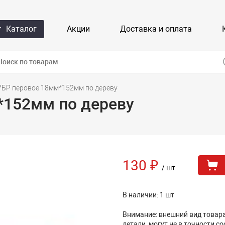
Каталог
Акции
Доставка и оплата
УБР перовое 18мм*152мм по дереву
*152мм по дереву
130 ₽
/ шт
В наличии: 1 шт
Внимание: внешний вид товара,
детали, могут не в точности с