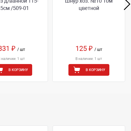
з д/ванной 115-
Шнур хоз. №10 10м
5см /509-01
цветной
331 ₽
125 ₽
/ шт
/ шт
В наличии: 1 шт
В наличии: 1 шт
В КОРЗИНУ
В КОРЗИНУ