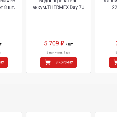
 ВИХРЬ
Водонагреватель
Карни
т 8 шт.
аккум.THERMEX Day 7U
22
5 709 ₽
т
/ шт
т
В наличии: 1 шт
ИНУ
В КОРЗИНУ