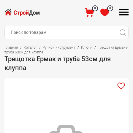
0
0
Главная
Каталог
Ручной инструмент
Ключи
Трещотка Ермак и
труба 53см для клуппа
Трещотка Ермак и труба 53см для
клуппа