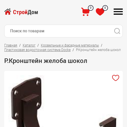
0
0
Главная
Каталог
Кровельные и фасадные материалы
Пластиковая водосточная система Docke
Р.Кронштейн желоба шокол
Р.Кронштейн желоба шокол