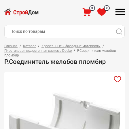
0
0
Главная
Каталог
Кровельные и фасадные материалы
Пластиковая водосточная система Docke
Р.Соединитель желобов
пломбир
Р.Соединитель желобов пломбир