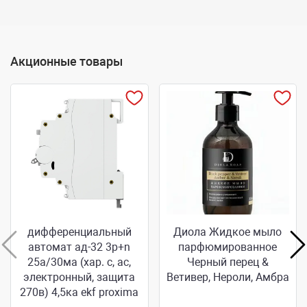
Акционные товары
дифференциальный
Диола Жидкое мыло
автомат ад-32 3p+n
парфюмированное
25а/30ма (хар. c, ac,
Черный перец &
электронный, защита
Ветивер, Нероли, Амбра
270в) 4,5ка ekf proxima