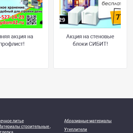
няя акция на
Акция на стеновые
профлист!
блоки СИБИТ!
ечное литье
Абразивные материалы
атериалы строительные ,
Утеплители
тделка