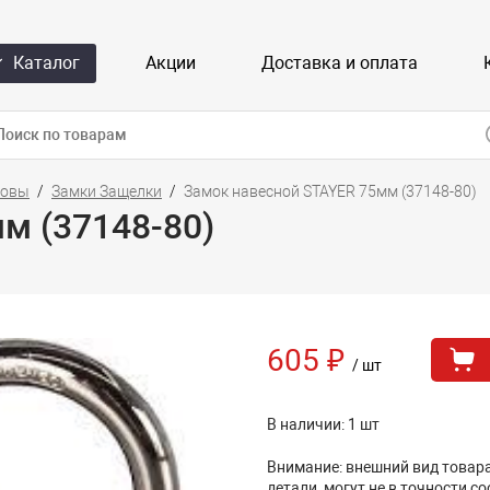
Каталог
Акции
Доставка и оплата
совы
Замки Защелки
Замок навесной STAYER 75мм (37148-80)
м (37148-80)
605 ₽
/ шт
В наличии: 1 шт
Внимание: внешний вид товара,
детали, могут не в точности с