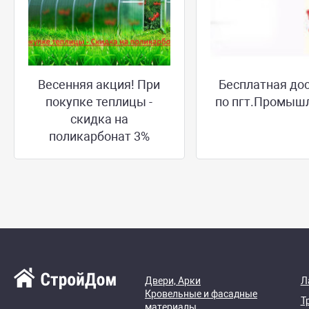
Весенняя акция! При
Бесплатная до
покупке теплицы -
по пгт.Промыш
скидка на
поликарбонат 3%
Двери, Арки
Л
Кровельные и фасадные
Т
материалы