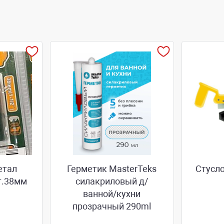
етал
Герметик MasterTeks
Стусло
т.38мм
силакриловый д/
ванной/кухни
прозрачный 290ml