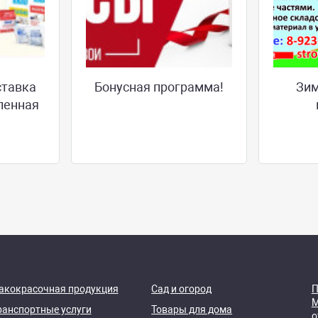
ставка
Бонусная программа!
Зим
ленная
акокрасочная продукция
Сад и огород
П
М
ранспортные услуги
Товары для дома
о