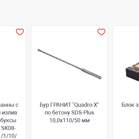
ванны с
Бур ГРАНИТ "Quadro-X"
Блок 
 излив
по бетону SDS-Plus
н-буксы
10,0х110/50 мм
, SK08-
/1/10/