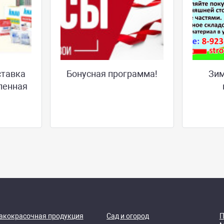
ставка
Бонусная программа!
Зим
ленная
акокрасочная продукция
Сад и огород
П