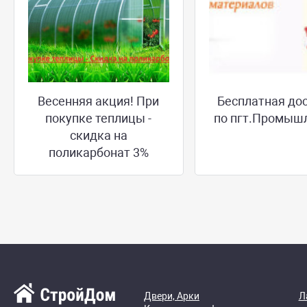
Весенняя акция! При
Бесплатная до
покупке теплицы -
по пгт.Промыш
скидка на
поликарбонат 3%
Двери, Арки
Л