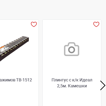
зажимов ТВ-1512
Плинтус с к/к Идеал
2,5м. Камешки