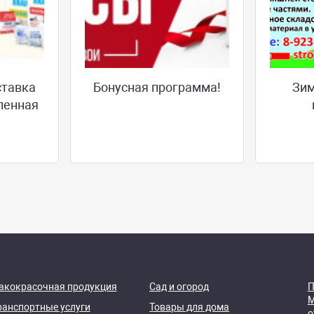
ставка
Бонусная программа!
Зим
ленная
акокрасочная продукция
Сад и огород
П
М
ранспортные услуги
Товары для дома
о