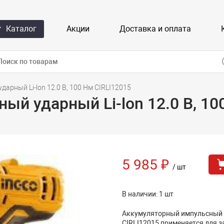
Каталог
Акции
Доставка и оплата
арный Li-lon 12.0 В, 100 Нм CIRLI12015
й ударный Li-lon 12.0 В, 10
5 985 ₽
/ шт
В наличии: 1 шт
Аккумуляторный импульсный 
CIRLI12015 применяется для 