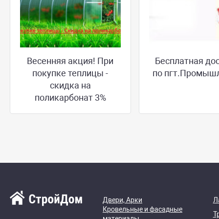
Весенняя акция! При
Бесплатная до
покупке теплицы -
по пгт.Промыш
скидка на
поликарбонат 3%
Двери, Арки
Л
Кровельные и фасадные
Т
материалы