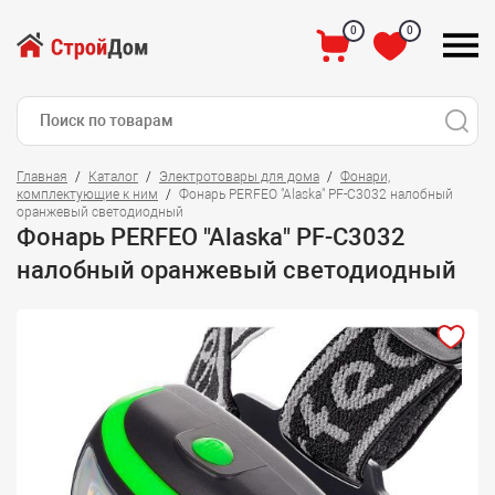
0
0
Главная
Каталог
Электротовары для дома
Фонари,
комплектующие к ним
Фонарь PERFEO "Alaska" PF-C3032 налобный
оранжевый cветодиодный
Фонарь PERFEO "Alaska" PF-C3032
налобный оранжевый cветодиодный