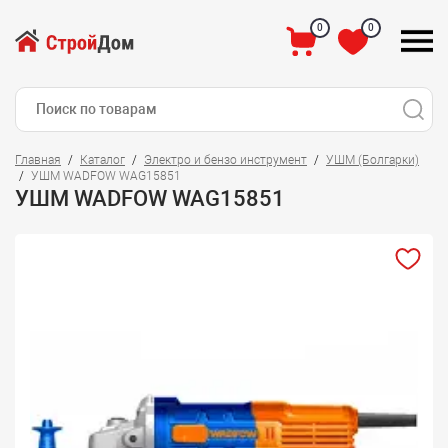
0
0
Главная
Каталог
Электро и бензо инструмент
УШМ (Болгарки)
УШМ WADFOW WAG15851
УШМ WADFOW WAG15851