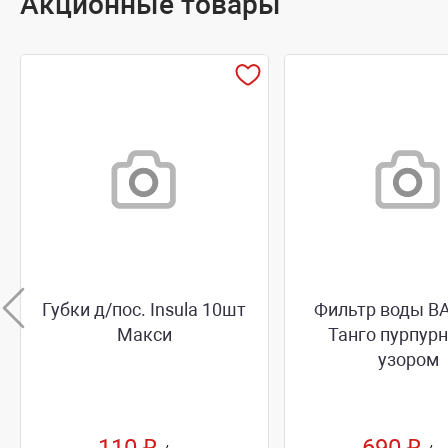
Акционные товары
Губки д/пос. Insula 10шт
Фильтр воды BA
Макси
Танго пурпур
узором
110 ₽
690 ₽