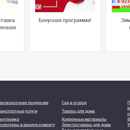
ставка
Бонусная программа!
Зим
ленная
акокрасочная продукция
Сад и огород
П
М
ранспортные услуги
Товары для дома
о
антехника
Крепежные материалы
В
ксессуары в ванную комнату
Электротовары для дома
У