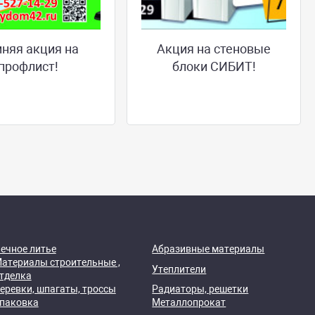
няя акция на
Акция на стеновые
профлист!
блоки СИБИТ!
ечное литье
Абразивные материалы
атериалы строительные ,
Утеплители
тделка
еревки, шпагаты, троссы
Радиаторы, решетки
паковка
Металлопрокат