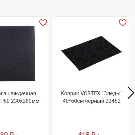
га наждачная
Коврик VORTEX "Следы"
 Р60 230x280мм
40*60см черный 22462
30 ₽
415 ₽