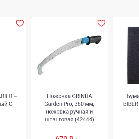
RIER --
Ножовка GRINDA
Бума
ный С
Garden Pro, 360 мм,
BIBER
ножовка ручная и
штанговая (42444)
670 ₽