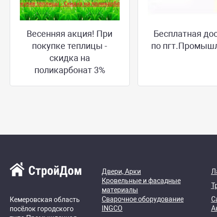
Весенняя акция! При
Бесплатная до
покупке теплицы -
по пгт.Промыш
скидка на
поликарбонат 3%
Двери, Арки
Л
Кровельные и фасадные
Т
материалы
Сварочное оборудование
С
Кемеровская область
INGCO
А
посёлок городского