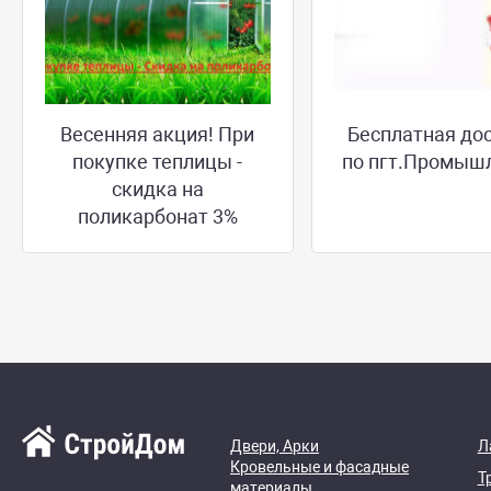
Весенняя акция! При
Бесплатная до
покупке теплицы -
по пгт.Промыш
скидка на
поликарбонат 3%
Двери, Арки
Л
Кровельные и фасадные
Т
материалы