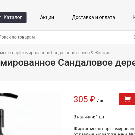
Каталог
Акции
Доставка и оплата
 мыло парфюмированное Сандаловое дерево & Жасмин
мированное Сандаловое дер
305 ₽
/ шт
В наличии: 1 шт
Жидкое мыло парфюмированно
от различных загрязнений. И