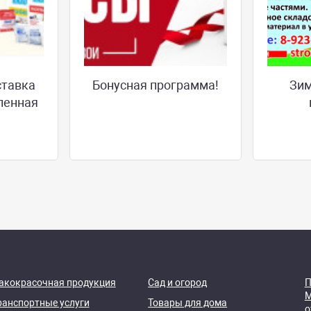
ставка
Бонусная программа!
Зим
ленная
акокрасочная продукция
Сад и огород
П
М
ранспортные услуги
Товары для дома
о