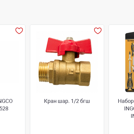
INGCO
Кран шар. 1/2 бгш
Набор
528
ING
I