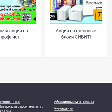
няя акция на
Акция на стеновые
профлист!
блоки СИБИТ!
ечное литье
Абразивные материалы
атериалы строительные ,
Утеплители
тделка