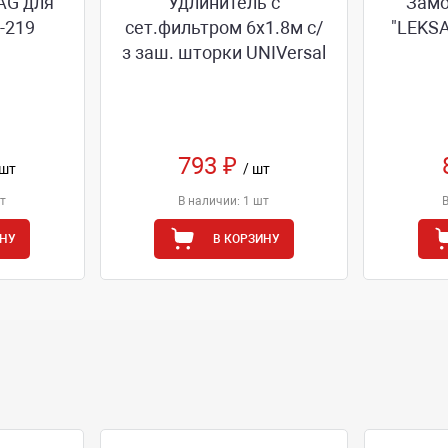
AG для
Удлинитель с
Замо
-219
сет.фильтром 6х1.8м с/
"LEKSA
з заш. шторки UNIVersal
793 ₽
 шт
/ шт
т
В наличии: 1 шт
ИНУ
В КОРЗИНУ