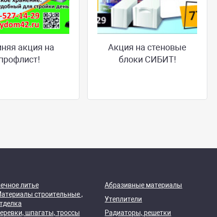
няя акция на
Акция на стеновые
профлист!
блоки СИБИТ!
ечное литье
Абразивные материалы
атериалы строительные ,
Утеплители
тделка
еревки, шпагаты, троссы
Радиаторы, решетки