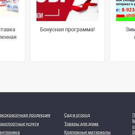
ставка
Бонусная программа!
Зим
ленная
акокрасочная продукция
Сад и огород
П
М
ранспортные услуги
Товары для дома
о
антехника
Крепежные материалы
В