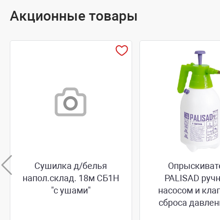
Акционные товары
Сушилка д/белья
Опрыскиват
напол.склад. 18м СБ1Н
PALISAD ручн
"с ушами"
насосом и кла
сброса давлен