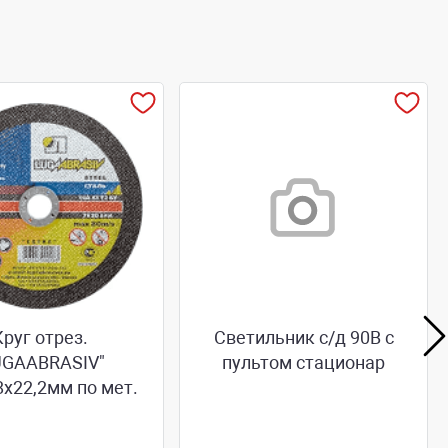
Круг отрез.
Светильник с/д 90В с
UGAABRASIV"
пультом стационар
8х22,2мм по мет.