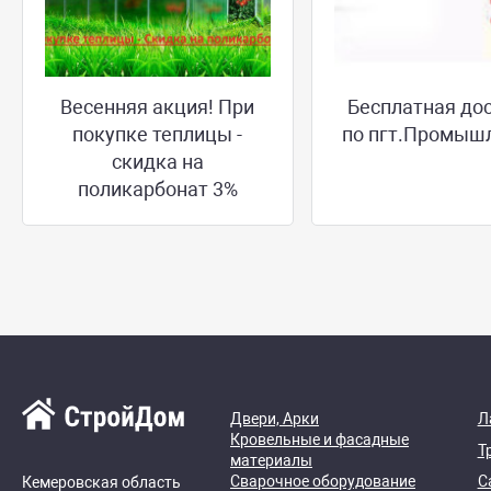
Весенняя акция! При
Бесплатная до
покупке теплицы -
по пгт.Промыш
скидка на
поликарбонат 3%
Двери, Арки
Л
Кровельные и фасадные
Т
материалы
Сварочное оборудование
С
Кемеровская область