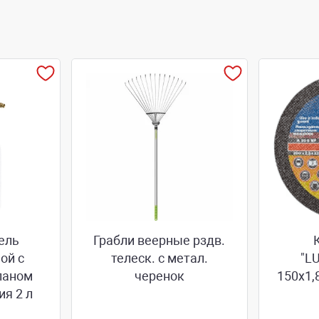
ель
Грабли веерные рздв.
ой с
телеск. с метал.
"L
паном
черенок
150х1,
ия 2 л