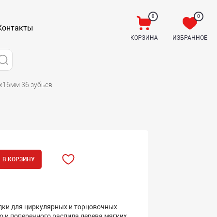
0
0
Контакты
КОРЗИНА
ИЗБРАННОЕ
0х16мм 36 зубьев
В КОРЗИНУ
адки для циркулярных и торцовочных
о и поперечного распила дерева мягких