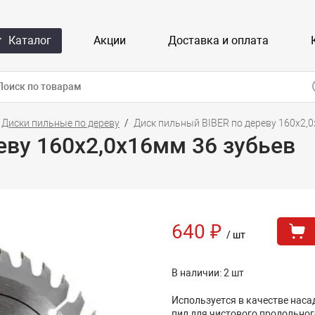
Каталог
Акции
Доставка и оплата
Диски пильные по дереву
Диск пильный BIBER по дереву 160х2,
еву 160х2,0х16мм 36 зубьев
640 ₽
/ шт
В наличии: 2 шт
Используется в качестве нас
пил для чистового продольног