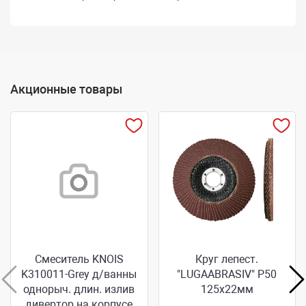
Акционные товары
Смеситель KNOIS
Круг лепест.
K310011-Grey д/ванны
"LUGAABRASIV" Р50
однорыч. длин. излив
125х22мм
дивертор на корпусе