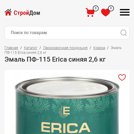
0
0
Главная
Каталог
Лакокрасочная продукция
Краска
Эмаль
ПФ-115 Еriса синяя 2,6 кг
Эмаль ПФ-115 Еriса синяя 2,6 кг