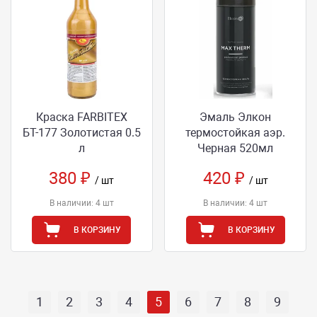
Краска FARBITEX
Эмаль Элкон
БТ-177 Золотистая 0.5
термостойкая аэр.
л
Черная 520мл
380 ₽
420 ₽
/ шт
/ шт
В наличии: 4 шт
В наличии: 4 шт
В КОРЗИНУ
В КОРЗИНУ
1
2
3
4
5
6
7
8
9